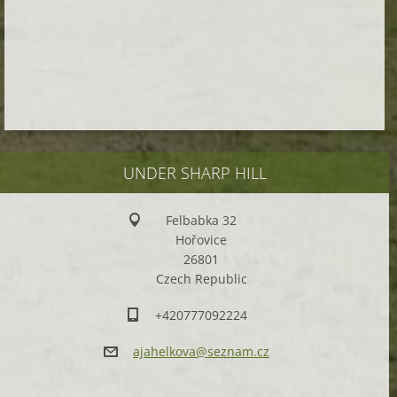
UNDER SHARP HILL
Felbabka 32
Hořovice
26801
Czech Republic
+420777092224
ajahelko
va@sezna
m.cz