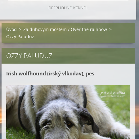
DEERHOUND KENNEL
Úvod
>
Za duhovým mostem / Over the rainbow
>
Ozzy Paluduz
OZZY PALUDUZ
Irish wolfhound (irský vlkodav), pes