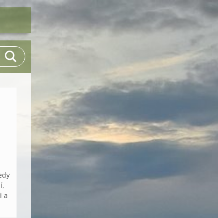
edy
í,
i a