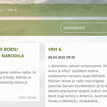
rs
>
Vrh G
VE BORN/
VRH G
E NARODILA
08.03.2025 09:25
s obrovskou radostí oznamujeme, že
Aisha je březí. začátkem dubna
ujeme celému světu, že
ocwkavame narození kupy štěňátek.
a 4 kluky. štěnda se
Pyšným otcem je naše coursingová
 maminka Aisha je
jednička Darwin Dumbledore. Je to t
dlouho planované spojení našich lini
které mají kořeny v Americe, Australi
Celý článek
Finsku a Německu. Očekáváme...