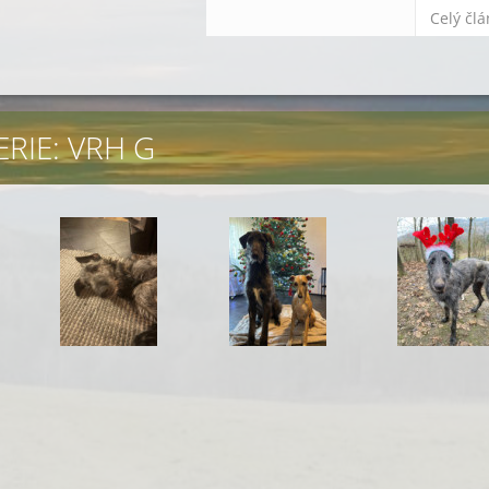
Celý čl
RIE: VRH G