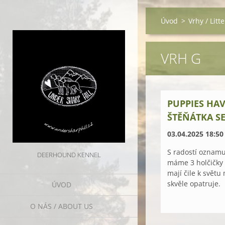
Úvod
>
Vrhy / Litte
VRH G
PUPPIES HA
ŠTĚŇÁTKA S
03.04.2025 18:50
S radostí oznam
DEERHOUND KENNEL
máme 3 holčičky 
mají čile k světu
skvěle opatruje.
ÚVOD
O NÁS / ABOUT US