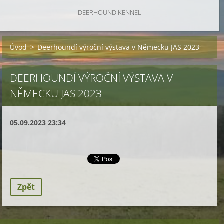
DEERHOUND KENNEL
Úvod
>
Deerhoundí výroční výstava v Německu JAS 2023
DEERHOUNDÍ VÝROČNÍ VÝSTAVA V
NĚMECKU JAS 2023
05.09.2023 23:34
Zpět