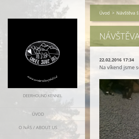
Úvod
>
Návštěva š
NÁVŠTĚVA
22.02.2016 17:34
Na víkend jsme se
DEERHOUND KENNEL
ÚVOD
O NÁS / ABOUT US