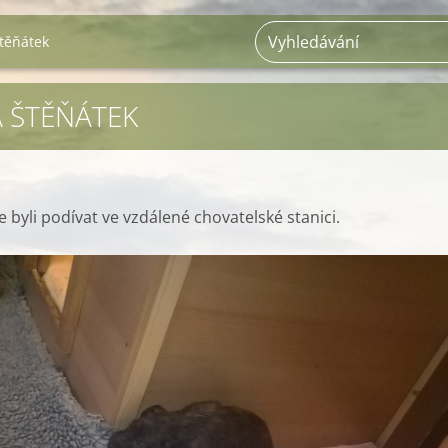
těňátek
 ŠTĚŇÁTEK
 byli podívat ve vzdálené chovatelské stanici.