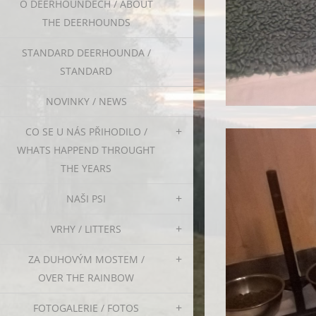
O DEERHOUNDECH / ABOUT
THE DEERHOUNDS
STANDARD DEERHOUNDA /
STANDARD
NOVINKY / NEWS
CO SE U NÁS PŘIHODILO /
WHATS HAPPEND THROUGHT
THE YEARS
NAŠI PSI
VRHY / LITTERS
ZA DUHOVÝM MOSTEM /
OVER THE RAINBOW
FOTOGALERIE / FOTOS