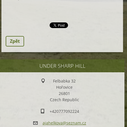
Zpět
UNDER SHARP HILL
Felbabka 32
Hořovice
26801
Czech Republic
+420777092224
ajahelko
va@sezna
m.cz