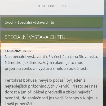
DEERHOUND KENNEL
Úvod
>
Speciální výstava chrtů
SPECIÁLNÍ VÝSTAVA CHRTŮ
14.08.2021 07:55
Na speciální výstavu ať už v čechách či na Slovensko,
Německo, jezdíme každým rokem. Je to moc
příjemná venkovní výstava s milou společností.
Tentokrát bohužel nevyšlo počasí, byl jeden z
nejteplejších prázdninových víkendů. Přesto se i náš
dorost a junioři pěkně předvedli a získali nejvyšší
ocenění, do společnosti je uvedli Scrappy s Ninjou a
i naši puberťáci.